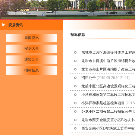
安居资讯
招标信息
新闻资讯
安居大事
东城重点片区海绵提升改造工程
通知公告
龙岩市东肖溪中游片区海绵提升
龙岩市邦山片区海绵提升改造工
招标信息
招租公告
[2019-09-26 10:21:21]
龙盛小区北区高边坡景观绿化工
小洋祥和家苑第二标段工程招标
小洋祥和家苑桩基检测项目
[2017-
卧龙小区二期夜景工程招标公告
[
龙岩市西安金融安置小区B地块中
西安金融小区D地块施工监理中标