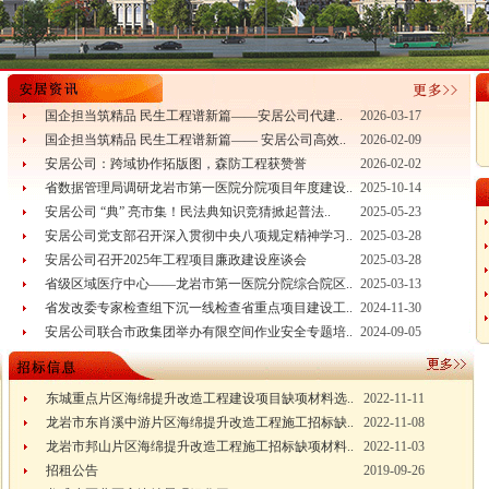
国企担当筑精品 民生工程谱新篇——安居公司代建..
2026-03-17
国企担当筑精品 民生工程谱新篇—— 安居公司高效..
2026-02-09
安居公司：跨域协作拓版图，森防工程获赞誉
2026-02-02
省数据管理局调研龙岩市第一医院分院项目年度建设..
2025-10-14
安居公司 “典” 亮市集！民法典知识竞猜掀起普法..
2025-05-23
安居公司党支部召开深入贯彻中央八项规定精神学习..
2025-03-28
安居公司召开2025年工程项目廉政建设座谈会
2025-03-28
省级区域医疗中心——龙岩市第一医院分院综合院区..
2025-03-13
省发改委专家检查组下沉一线检查省重点项目建设工..
2024-11-30
安居公司联合市政集团举办有限空间作业安全专题培..
2024-09-05
东城重点片区海绵提升改造工程建设项目缺项材料选..
2022-11-11
龙岩市东肖溪中游片区海绵提升改造工程施工招标缺..
2022-11-08
龙岩市邦山片区海绵提升改造工程施工招标缺项材料..
2022-11-03
招租公告
2019-09-26